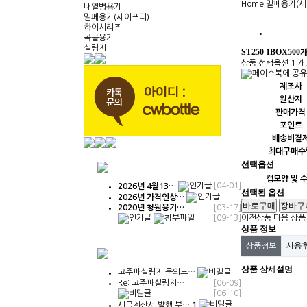
Home
밀폐용기(세
내열병용기
밀폐용기(세이프티)
하이시리즈
곡물용기
실링지
ST250 1BOX500
상품 선택옵션 1 개,
제조사
원산지
판매가격
포인트
배송비결
최대구매수
선택옵션
캡모양 및 
[04-01]
2026년 4월13…
선택된 옵션
2026년 가격인상…
2020년 청원용기…
[03-17]
이전상품
다음 상품
[09-13]
상품 정보
상품정보
사용
상품 상세설명
고주파실링지 문의드…
Re: 고주파실링지…
[06-09]
[06-10]
세금계산서 발행 부…
1