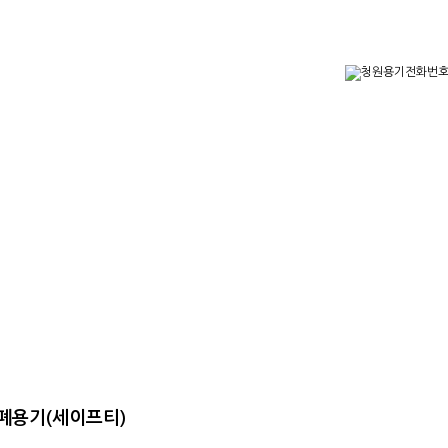
대량문의
샘플신청
 밀폐용기(세이프티)