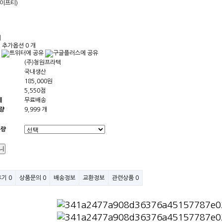
이프티)
개
 추가옵션 0 개
(주)청원프라텍
국내생산
185,000원
5,550점
제
무료배송
량
9,999 개
수량
후기
0
상품문의
0
배송정보
교환정보
관련상품
0