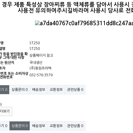
 경우 제품 특성상 장아찌류 등 액체류를 담아서 사용시
사용전 유의하여주시길바라며
사용시 당사로 전
품명
ST250
델명
ST250
가 등을 받았음을 확
상품페이지 참고
우 그에 대한 사항
또는 원산지
국내생산
조자
(주)청원프라텍
화번호 또는 소비자상
032-576-3579
 전화번호
후기
0
상품문의
0
배송정보
교환정보
관련상품
0
다.
더보기
후기
0
상품문의
0
배송정보
교환정보
관련상품
0