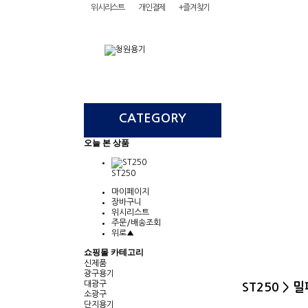
위시리스트
개인결제
+즐겨찾기
CATEGORY
회사소개
오늘 본 상품
ST250
마이페이지
장바구니
위시리스트
주문/배송조회
위로▲
쇼핑몰 카테고리
신제품
광구용기
대광구
ST250 >
소광구
단지용기